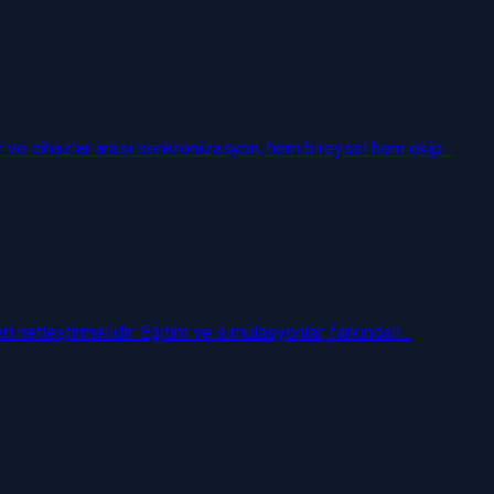
lar ve cihazlar arası senkronizasyon, hem bireysel hem ekip…
i netleştirmelidir. Eğitim ve simülasyonlar, farkındalı…