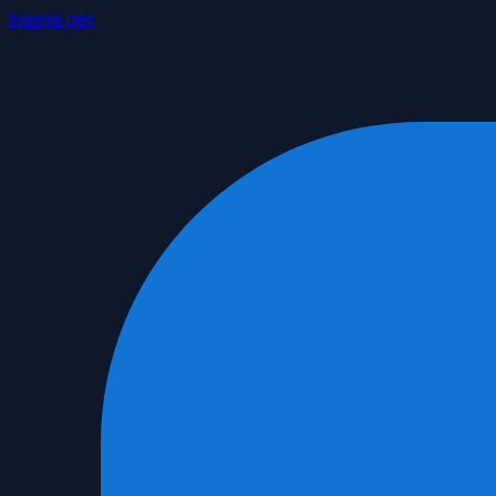
İçeriğe geç