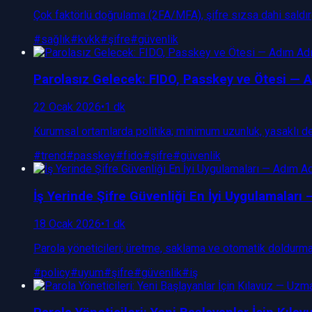
Çok faktörlü doğrulama (2FA/MFA), şifre sızsa dahi saldır
#
sağlık
#
kvkk
#
şifre
#
güvenlik
Parolasız Gelecek: FIDO, Passkey ve Ötesi —
22 Ocak 2026
•
1 dk
Kurumsal ortamlarda politika; minimum uzunluk, yasaklı dese
#
trend
#
passkey
#
fido
#
şifre
#
güvenlik
İş Yerinde Şifre Güvenliği En İyi Uygulamalar
18 Ocak 2026
•
1 dk
Parola yöneticileri; üretme, saklama ve otomatik doldurma
#
policy
#
uyum
#
şifre
#
güvenlik
#
iş