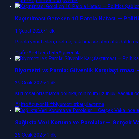
#
şifre
#
eğitim
#
aile
#
güvenlik
Kaçınılması Gereken 10 Parola Hatası — Politi
1 Şubat 2026
•
1 dk
Parola yöneticileri; üretme, saklama ve otomatik doldurma
#
şifre
#
rehber
#
hata
#
güvenlik
Biyometri vs Parola: Güvenlik Karşılaştırması 
29 Ocak 2026
•
1 dk
Kurumsal ortamlarda politika; minimum uzunluk, yasaklı dese
#
şifre
#
güvenlik
#
biyometri
#
karşılaştırma
Sağlıkta Veri Koruma ve Parolalar — Gerçek V
25 Ocak 2026
•
1 dk