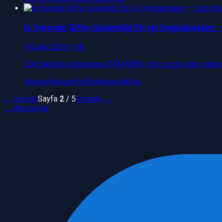
İş Yerinde Şifre Güvenliği En İyi Uygulamaları 
4 Ocak 2026
•
1 dk
Çok faktörlü doğrulama (2FA/MFA), şifre sızsa dahi saldır
#
policy
#
uyum
#
şifre
#
güvenlik
#
iş
← Önceki
Sayfa
2
/
5
Sonraki →
← Ana sayfa