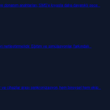
 ve donanım anahtarları, SMS’e kıyasla daha dayanıklı seçe…
i netleştirmelidir. Eğitim ve simülasyonlar, farkındalı…
lar ve cihazlar arası senkronizasyon, hem bireysel hem ekip…