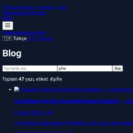
YPassword
hızlı • güvenli • gizli
Hakkında
İletişim
Blog
EN
Hakkında
İletişim
Blog
🇹🇷 Türkçe
🇬🇧 English
Blog
Ara
Toplam
47
yazı
, etiket:
#
şifre
.
Çocuklara Parola Güvenliği Nasıl Anlatılır — Uz
5 Şubat 2026
•
1 dk
Çok faktörlü doğrulama (2FA/MFA), şifre sızsa dahi saldır