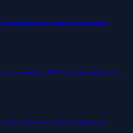
lık denetim listeleri ve güvenlik uyarılarıyla destekl…
 ve donanım anahtarları, SMS’e kıyasla daha dayanıklı seçe…
r tahmin ve kaba kuvvet saldırılarına açık kapı bırakı…