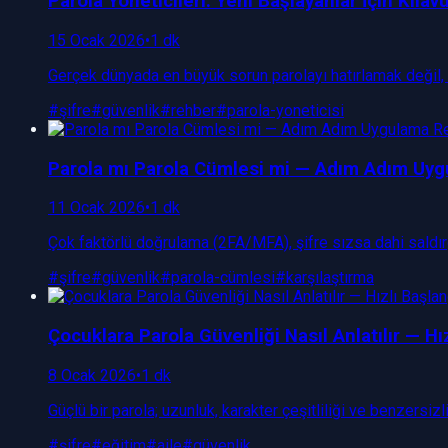
Parola Yöneticileri: Yeni Başlayanlar İçin Kıla
15 Ocak 2026
•
1 dk
Gerçek dünyada en büyük sorun parolayı hatırlamak değil, on
#
şifre
#
güvenlik
#
rehber
#
parola-yoneticisi
Parola mı Parola Cümlesi mi — Adım Adım Uy
11 Ocak 2026
•
1 dk
Çok faktörlü doğrulama (2FA/MFA), şifre sızsa dahi saldır
#
şifre
#
güvenlik
#
parola-cümlesi
#
karşılaştırma
Çocuklara Parola Güvenliği Nasıl Anlatılır — Hı
8 Ocak 2026
•
1 dk
Güçlü bir parola; uzunluk, karakter çeşitliliği ve benzersi
#
şifre
#
eğitim
#
aile
#
güvenlik