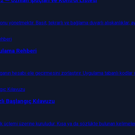
vuz — Uzman İpuçları ve Kontrol Listesi
u yönetmektir. Basit, tekrarlı ve bağlama duyarlı alışkanlıklar; ay
gulama Rehberi
ganın hesabı ele geçirmesini zorlaştırır. Uygulama tabanlı kodlar
zlı Başlangıç Kılavuzu
zlik üçlemi üzerine kuruludur. Kısa ya da sözlükte bulunan kelimele