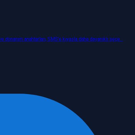
 ve donanım anahtarları, SMS’e kıyasla daha dayanıklı seçe…