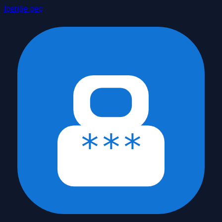
İçeriğe geç