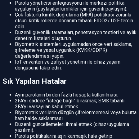
Parola yöneticisi entegrasyonu ile merkezi politika
uygulayın (paylaşılan kimlikler için güvenli paylaşım).
Çok faktörlü kimlik doğrulama (MFA) politikası zorunlu
olsun; kritik rollerde donanım tabanlı FIDO2/ U2F tercih
edin.
Düzenli güvenlik taramaları, penetrasyon testleri ve aylık
denetim listeleri oluşturun.
Biyometrik sistemleri uygulamadan önce veri saklama,
şifreleme ve yasal uygunluk (KVKK/GDPR)
değerlendirmesi yapın.
IoT envanteri ve zafiyet yönetimi ile cihaz yaşam
döngüsünü takip edin.
Sık Yapılan Hatalar
Aynı parolanın birden fazla hesapta kullanılması.
2FA’yı sadece “isteğe bağlı” bırakmak; SMS tabanlı
2FA’yı varsayılan kabul etmek.
Biyometrik verilerin düzgün şifrelenmemesi veya bulutta
ham halde saklanması.
Düzenli güncellemeleri ihmal etmek (cihaz/uygulama
yazılımı).
Parola politikalarını aşırı karmaşık hale getirip