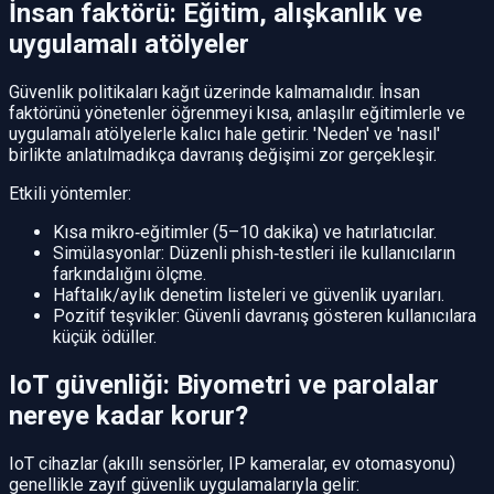
İnsan faktörü: Eğitim, alışkanlık ve
uygulamalı atölyeler
Güvenlik politikaları kağıt üzerinde kalmamalıdır. İnsan
faktörünü yönetenler öğrenmeyi kısa, anlaşılır eğitimlerle ve
uygulamalı atölyelerle kalıcı hale getirir. 'Neden' ve 'nasıl'
birlikte anlatılmadıkça davranış değişimi zor gerçekleşir.
Etkili yöntemler:
Kısa mikro‑eğitimler (5–10 dakika) ve hatırlatıcılar.
Simülasyonlar: Düzenli phish‑testleri ile kullanıcıların
farkındalığını ölçme.
Haftalık/aylık denetim listeleri ve güvenlik uyarıları.
Pozitif teşvikler: Güvenli davranış gösteren kullanıcılara
küçük ödüller.
IoT güvenliği: Biyometri ve parolalar
nereye kadar korur?
IoT cihazlar (akıllı sensörler, IP kameralar, ev otomasyonu)
genellikle zayıf güvenlik uygulamalarıyla gelir: