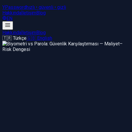
YPassword
hızlı • güvenli • gizli
Hakkında
İletişim
Blog
EN
Hakkında
İletişim
Blog
🇹🇷 Türkçe
🇬🇧 English