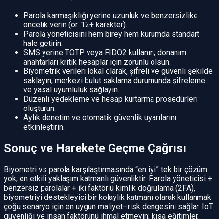
Parola karmaşıklığı yerine uzunluk ve benzersizlike
öncelik verin (ör. 12+ karakter).
Parola yöneticisini hem birey hem kurumda standart
hale getirin.
SMS yerine TOTP veya FIDO2 kullanın; donanım
anahtarları kritik hesaplar için zorunlu olsun.
Biyometrik verileri lokal olarak, şifreli ve güvenli şekilde
saklayın; merkezi bulut saklama durumunda şifreleme
ve yasal uyumluluk sağlayın.
Düzenli yedekleme ve hesap kurtarma prosedürleri
oluşturun.
Aylık denetim ve otomatik güvenlik uyarılarını
etkinleştirin.
Sonuç ve Harekete Geçme Çağrısı
Biyometri vs parola karşılaştırmasında “en iyi” tek bir çözüm
yok; en etkili yaklaşım katmanlı güvenliktir. Parola yöneticisi +
benzersiz parolalar + iki faktörlü kimlik doğrulama (2FA),
biyometriyi destekleyici bir kolaylık katmanı olarak kullanmak
çoğu senaryo için en uygun maliyet–risk dengesini sağlar. IoT
güvenliği ve insan faktörünü ihmal etmeyin; kısa eğitimler,