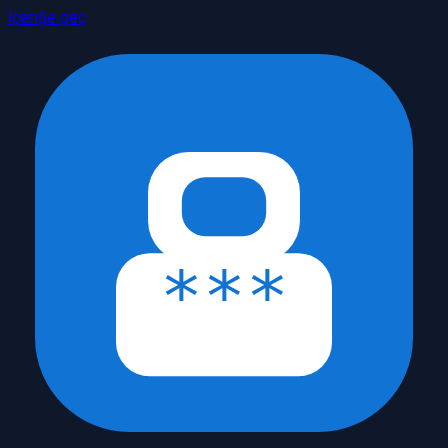
İçeriğe geç