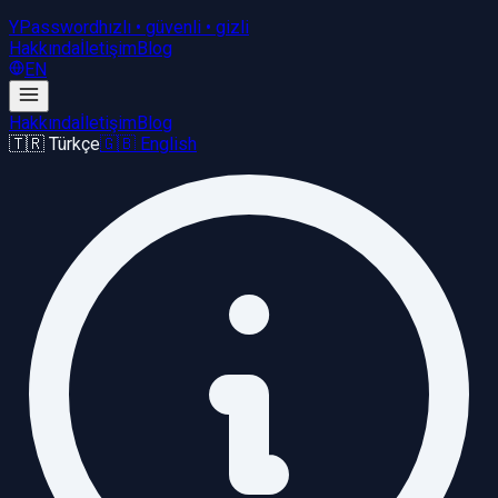
YPassword
hızlı • güvenli • gizli
Hakkında
İletişim
Blog
EN
Hakkında
İletişim
Blog
🇹🇷 Türkçe
🇬🇧 English