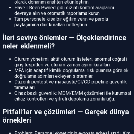
olarak donanım anahtarı etkinleştirin.
Have I Been Pwned gibi sızıntı kontrol araçlarını
devreye alın ve otomatik raporlama kurun.
Tüm personele kısa bir eğitim verin ve parola
paylaşımına dair kuralları netleştirin.
İleri seviye önlemler — Ölçeklendirince
neler eklenmeli?
Oturum yönetimi: aktif oturum listeleri, anormal coğrafi
giriş tespitleri ve oturum zaman aşımı kuralları.
MFA için adaptif kimlik doğrulama: risk puanına göre ek
doğrulama adımları ekleyen sistemler.
Düzenli pentest ve masaüstü/CI/CD pipeline güvenlik
taramaları.
Cihaz bazlı güvenlik: MDM/EMM çözümleri ile kurumsal
cihaz kontrolleri ve şifreli depolama zorunluluğu.
Pitfall’lar ve çözümleri — Gerçek dünya
örnekleri
Problem: Personel yöneticinin e‑posta adresi sızdı, tüm