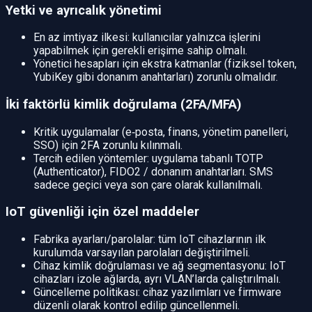
Yetki ve ayrıcalık yönetimi
En az imtiyaz ilkesi: kullanıcılar yalnızca işlerini
yapabilmek için gerekli erişime sahip olmalı.
Yönetici hesapları için ekstra katmanlar (fiziksel token,
YubiKey gibi donanım anahtarları) zorunlu olmalıdır.
İki faktörlü kimlik doğrulama (2FA/MFA)
Kritik uygulamalar (e‑posta, finans, yönetim panelleri,
SSO) için 2FA zorunlu kılınmalı.
Tercih edilen yöntemler: uygulama tabanlı TOTP
(Authenticator), FIDO2 / donanım anahtarları. SMS
sadece geçici veya son çare olarak kullanılmalı.
IoT güvenliği için özel maddeler
Fabrika ayarları/parolalar: tüm IoT cihazlarının ilk
kurulumda varsayılan parolaları değiştirilmeli.
Cihaz kimlik doğrulaması ve ağ segmentasyonu: IoT
cihazları izole ağlarda, ayrı VLAN’larda çalıştırılmalı.
Güncelleme politikası: cihaz yazılımları ve firmware
düzenli olarak kontrol edilip güncellenmeli.