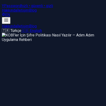
YPassword
hızlı • güvenli • gizli
Hakkında
İletişim
Blog
EN
Hakkında
İletişim
Blog
🇹🇷 Türkçe
🇬🇧 English