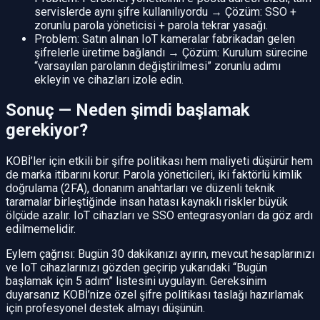
servislerde aynı şifre kullanılıyordu → Çözüm: SSO +
zorunlu parola yöneticisi + parola tekrar yasağı.
Problem: Satın alınan IoT kameralar fabrikadan gelen
şifrelerle üretime bağlandı → Çözüm: Kurulum sürecine
“varsayılan parolanın değiştirilmesi” zorunlu adımı
ekleyin ve cihazları izole edin.
Sonuç — Neden şimdi başlamak
gerekiyor?
KOBİ’ler için etkili bir şifre politikası hem maliyeti düşürür hem
de marka itibarını korur. Parola yöneticileri, iki faktörlü kimlik
doğrulama (2FA), donanım anahtarları ve düzenli teknik
taramalar birleştiğinde insan hatası kaynaklı riskler büyük
ölçüde azalır. IoT cihazları ve SSO entegrasyonları da göz ardı
edilmemelidir.
Eylem çağrısı: Bugün 30 dakikanızı ayırın, mevcut hesaplarınızı
ve IoT cihazlarınızı gözden geçirip yukarıdaki “Bugün
başlamak için 5 adım” listesini uygulayın. Gereksinim
duyarsanız KOBİ’nize özel şifre politikası taslağı hazırlamak
için profesyonel destek almayı düşünün.