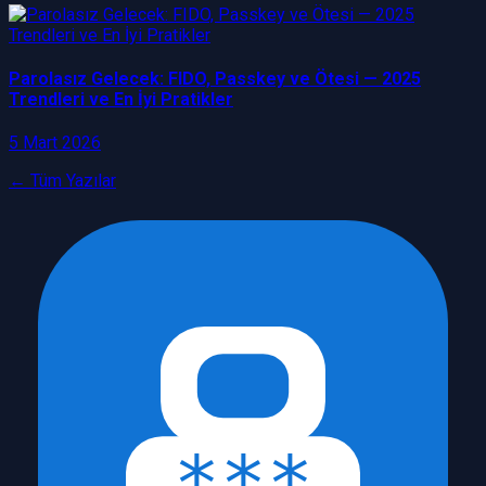
Parolasız Gelecek: FIDO, Passkey ve Ötesi — 2025
Trendleri ve En İyi Pratikler
5 Mart 2026
← Tüm Yazılar