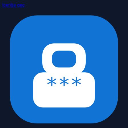
İçeriğe geç