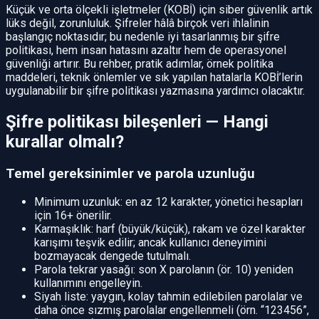
Küçük ve orta ölçekli işletmeler (KOBİ) için siber güvenlik artık
lüks değil, zorunluluk. Şifreler hâlâ birçok veri ihlalinin
başlangıç noktasıdır; bu nedenle iyi tasarlanmış bir şifre
politikası, hem insan hatasını azaltır hem de operasyonel
güvenliği artırır. Bu rehber, pratik adımlar, örnek politika
maddeleri, teknik önlemler ve sık yapılan hatalarla KOBİ’lerin
uygulanabilir bir şifre politikası yazmasına yardımcı olacaktır.
Şifre politikası bileşenleri — Hangi
kurallar olmalı?
Temel gereksinimler ve parola uzunluğu
Minimum uzunluk: en az 12 karakter, yönetici hesapları
için 16+ önerilir.
Karmaşıklık: harf (büyük/küçük), rakam ve özel karakter
karışımı teşvik edilir; ancak kullanıcı deneyimini
bozmayacak dengede tutulmalı.
Parola tekrar yasağı: son X parolanın (ör. 10) yeniden
kullanımını engelleyin.
Siyah liste: yaygın, kolay tahmin edilebilen parolalar ve
daha önce sızmış parolalar engellenmeli (örn. “123456”,