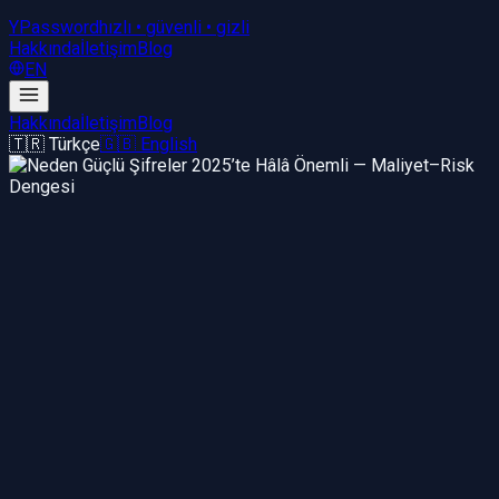
YPassword
hızlı • güvenli • gizli
Hakkında
İletişim
Blog
EN
Hakkında
İletişim
Blog
🇹🇷 Türkçe
🇬🇧 English