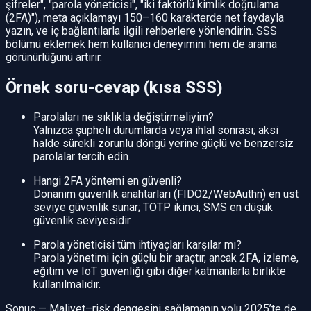
şifreler", "parola yöneticisi", "iki faktörlü kimlik doğrulama
(2FA)"), meta açıklamayı 150–160 karakterde net faydayla
yazın, ve iç bağlantılarla ilgili rehberlere yönlendirin. SSS
bölümü eklemek hem kullanıcı deneyimini hem de arama
görünürlüğünü artırır.
Örnek soru-cevap (kısa SSS)
Parolaları ne sıklıkla değiştirmeliyim?
Yalnızca şüpheli durumlarda veya ihlal sonrası; aksi
halde sürekli zorunlu döngü yerine güçlü ve benzersiz
parolalar tercih edin.
Hangi 2FA yöntemi en güvenli?
Donanım güvenlik anahtarları (FIDO2/WebAuthn) en üst
seviye güvenlik sunar; TOTP ikinci, SMS en düşük
güvenlik seviyesidir.
Parola yöneticisi tüm ihtiyaçları karşılar mı?
Parola yönetimi için güçlü bir araçtır, ancak 2FA, izleme,
eğitim ve IoT güvenliği gibi diğer katmanlarla birlikte
kullanılmalıdır.
Sonuç — Maliyet–risk dengesini sağlamanın yolu 2025’te de