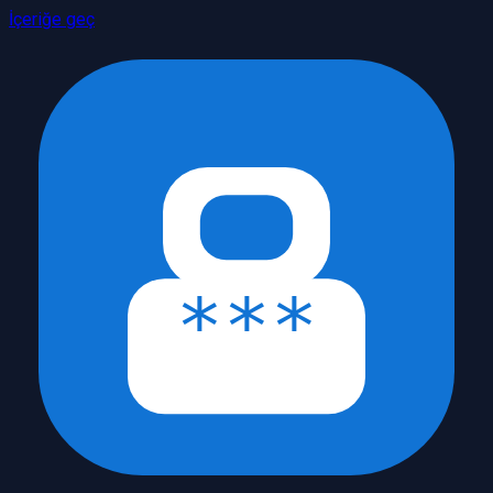
İçeriğe geç