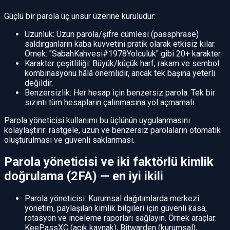
Güçlü bir parola üç unsur üzerine kuruludur:
Uzunluk: Uzun parola/şifre cümlesi (passphrase)
saldırganların kaba kuvvetini pratik olarak etkisiz kılar.
Örnek: "SabahKahvesi#1978Yolculuk" gibi 20+ karakter.
Karakter çeşitliliği: Büyük/küçük harf, rakam ve sembol
kombinasyonu hâlâ önemlidir, ancak tek başına yeterli
değildir.
Benzersizlik: Her hesap için benzersiz parola. Tek bir
sızıntı tüm hesapların çalınmasına yol açmamalı.
Parola yöneticisi kullanımı bu üçlünün uygulanmasını
kolaylaştırır: rastgele, uzun ve benzersiz parolaların otomatik
oluşturulması ve güvenli saklanması.
Parola yöneticisi ve iki faktörlü kimlik
doğrulama (2FA) — en iyi ikili
Parola yöneticisi: Kurumsal dağıtımlarda merkezi
yönetim, paylaşılan kimlik bilgileri için güvenli kasa,
rotasyon ve inceleme raporları sağlayın. Örnek araçlar:
KeePassXC (açık kaynak), Bitwarden (kurumsal),