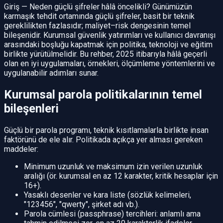
Giriş — Neden güçlü şifreler hâlâ öncelikli? Günümüzün
karmaşık tehdit ortamında güçlü şifreler, basit bir teknik
gereklilikten fazlasıdır; maliyet–risk dengesinin temel
bileşenidir. Kurumsal güvenlik yatırımları ve kullanıcı davranışı
arasındaki boşluğu kapatmak için politika, teknoloji ve eğitim
birlikte yürütülmelidir. Bu rehber, 2025 itibarıyla hâlâ geçerli
olan en iyi uygulamaları, örnekleri, ölçümleme yöntemlerini ve
uygulanabilir adımları sunar.
Kurumsal parola politikalarının temel
bileşenleri
Güçlü bir parola programı, teknik kısıtlamalarla birlikte insan
faktörünü de ele alır. Politikada açıkça yer alması gereken
maddeler:
Minimum uzunluk ve maksimum izin verilen uzunluk
aralığı (ör. kurumsal en az 12 karakter, kritik hesaplar için
16+).
Yasaklı desenler ve kara liste (sözlük kelimeleri,
"123456", "qwerty", şirket adı vb.).
Parola cümlesi (passphrase) tercihleri: anlamlı ama