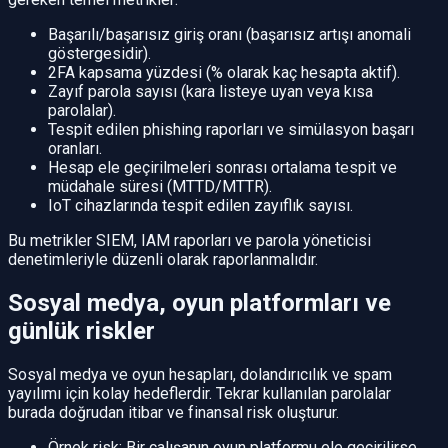
Başarılı/başarısız giriş oranı (başarısız artışı anomali
göstergesidir).
2FA kapsama yüzdesi (% olarak kaç hesapta aktif).
Zayıf parola sayısı (kara listeye uyan veya kısa
parolalar).
Tespit edilen phishing raporları ve simülasyon başarı
oranları.
Hesap ele geçirilmeleri sonrası ortalama tespit ve
müdahale süresi (MTTD/MTTR).
IoT cihazlarında tespit edilen zayıflık sayısı.
Bu metrikler SIEM, IAM raporları ve parola yöneticisi
denetimleriyle düzenli olarak raporlanmalıdır.
Sosyal medya, oyun platformları ve
günlük riskler
Sosyal medya ve oyun hesapları, dolandırıcılık ve spam
yayılımı için kolay hedeflerdir. Tekrar kullanılan parolalar
burada doğrudan itibar ve finansal risk oluşturur.
Örnek risk: Bir çalışanın oyun platformu ele geçirilirse,