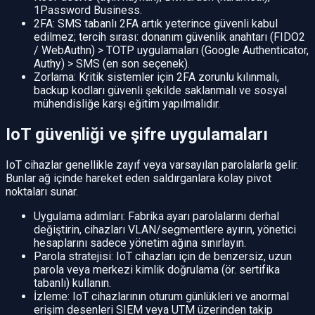
1Password Business.
2FA: SMS tabanlı 2FA artık yeterince güvenli kabul
edilmez; tercih sırası: donanım güvenlik anahtarı (FIDO2
/ WebAuthn) > TOTP uygulamaları (Google Authenticator,
Authy) > SMS (en son seçenek).
Zorlama: Kritik sistemler için 2FA zorunlu kılınmalı,
backup kodları güvenli şekilde saklanmalı ve sosyal
mühendisliğe karşı eğitim yapılmalıdır.
IoT güvenliği ve şifre uygulamaları
IoT cihazlar genellikle zayıf veya varsayılan parolalarla gelir.
Bunlar ağ içinde hareket eden saldırganlara kolay pivot
noktaları sunar.
Uygulama adımları: Fabrika ayarı parolalarını derhal
değiştirin, cihazları VLAN/segmentlere ayırın, yönetici
hesaplarını sadece yönetim ağına sınırlayın.
Parola stratejisi: IoT cihazları için de benzersiz, uzun
parola veya merkezi kimlik doğrulama (ör. sertifika
tabanlı) kullanın.
İzleme: IoT cihazlarının oturum günlükleri ve anormal
erişim desenleri SIEM veya UTM üzerinden takip