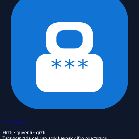
YPassword
Hızlı • güvenli • gizli.
Tarayıcınızda çalışan açık kaynak şifre oluşturucu.