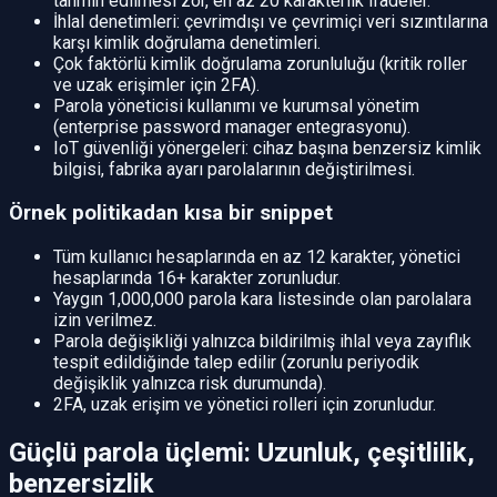
tahmin edilmesi zor, en az 20 karakterlik ifadeler.
İhlal denetimleri: çevrimdışı ve çevrimiçi veri sızıntılarına
karşı kimlik doğrulama denetimleri.
Çok faktörlü kimlik doğrulama zorunluluğu (kritik roller
ve uzak erişimler için 2FA).
Parola yöneticisi kullanımı ve kurumsal yönetim
(enterprise password manager entegrasyonu).
IoT güvenliği yönergeleri: cihaz başına benzersiz kimlik
bilgisi, fabrika ayarı parolalarının değiştirilmesi.
Örnek politikadan kısa bir snippet
Tüm kullanıcı hesaplarında en az 12 karakter, yönetici
hesaplarında 16+ karakter zorunludur.
Yaygın 1,000,000 parola kara listesinde olan parolalara
izin verilmez.
Parola değişikliği yalnızca bildirilmiş ihlal veya zayıflık
tespit edildiğinde talep edilir (zorunlu periyodik
değişiklik yalnızca risk durumunda).
2FA, uzak erişim ve yönetici rolleri için zorunludur.
Güçlü parola üçlemi: Uzunluk, çeşitlilik,
benzersizlik