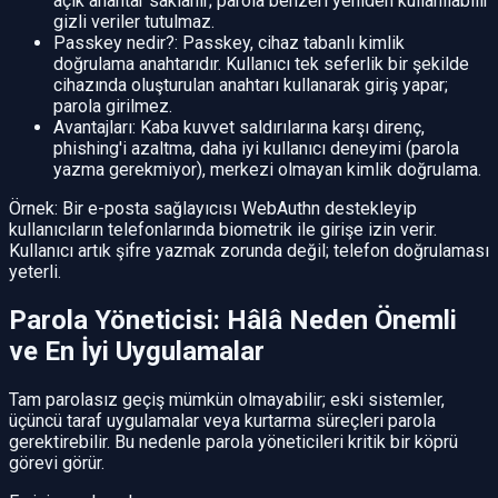
açık anahtar saklanır; parola benzeri yeniden kullanılabilir
gizli veriler tutulmaz.
Passkey nedir?: Passkey, cihaz tabanlı kimlik
doğrulama anahtarıdır. Kullanıcı tek seferlik bir şekilde
cihazında oluşturulan anahtarı kullanarak giriş yapar;
parola girilmez.
Avantajları: Kaba kuvvet saldırılarına karşı direnç,
phishing'i azaltma, daha iyi kullanıcı deneyimi (parola
yazma gerekmiyor), merkezi olmayan kimlik doğrulama.
Örnek: Bir e-posta sağlayıcısı WebAuthn destekleyip
kullanıcıların telefonlarında biometrik ile girişe izin verir.
Kullanıcı artık şifre yazmak zorunda değil; telefon doğrulaması
yeterli.
Parola Yöneticisi: Hâlâ Neden Önemli
ve En İyi Uygulamalar
Tam parolasız geçiş mümkün olmayabilir; eski sistemler,
üçüncü taraf uygulamalar veya kurtarma süreçleri parola
gerektirebilir. Bu nedenle parola yöneticileri kritik bir köprü
görevi görür.