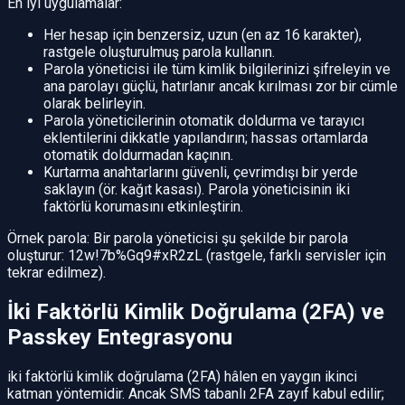
En iyi uygulamalar:
Her hesap için benzersiz, uzun (en az 16 karakter),
rastgele oluşturulmuş parola kullanın.
Parola yöneticisi ile tüm kimlik bilgilerinizi şifreleyin ve
ana parolayı güçlü, hatırlanır ancak kırılması zor bir cümle
olarak belirleyin.
Parola yöneticilerinin otomatik doldurma ve tarayıcı
eklentilerini dikkatle yapılandırın; hassas ortamlarda
otomatik doldurmadan kaçının.
Kurtarma anahtarlarını güvenli, çevrimdışı bir yerde
saklayın (ör. kağıt kasası). Parola yöneticisinin iki
faktörlü korumasını etkinleştirin.
Örnek parola: Bir parola yöneticisi şu şekilde bir parola
oluşturur: 12w!7b%Gq9#xR2zL (rastgele, farklı servisler için
tekrar edilmez).
İki Faktörlü Kimlik Doğrulama (2FA) ve
Passkey Entegrasyonu
iki faktörlü kimlik doğrulama (2FA) hâlen en yaygın ikinci
katman yöntemidir. Ancak SMS tabanlı 2FA zayıf kabul edilir;