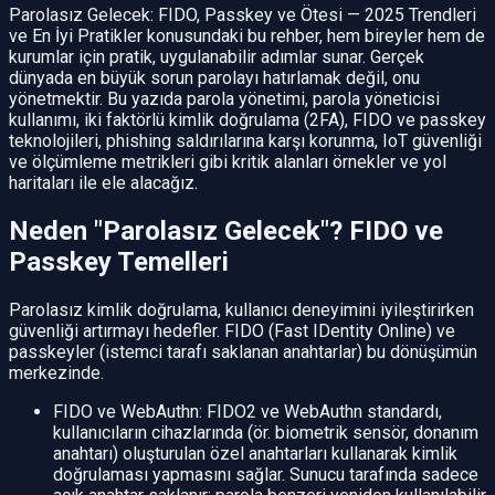
Parolasız Gelecek: FIDO, Passkey ve Ötesi — 2025 Trendleri
ve En İyi Pratikler konusundaki bu rehber, hem bireyler hem de
kurumlar için pratik, uygulanabilir adımlar sunar. Gerçek
dünyada en büyük sorun parolayı hatırlamak değil, onu
yönetmektir. Bu yazıda parola yönetimi, parola yöneticisi
kullanımı, iki faktörlü kimlik doğrulama (2FA), FIDO ve passkey
teknolojileri, phishing saldırılarına karşı korunma, IoT güvenliği
ve ölçümleme metrikleri gibi kritik alanları örnekler ve yol
haritaları ile ele alacağız.
Neden "Parolasız Gelecek"? FIDO ve
Passkey Temelleri
Parolasız kimlik doğrulama, kullanıcı deneyimini iyileştirirken
güvenliği artırmayı hedefler. FIDO (Fast IDentity Online) ve
passkeyler (istemci tarafı saklanan anahtarlar) bu dönüşümün
merkezinde.
FIDO ve WebAuthn: FIDO2 ve WebAuthn standardı,
kullanıcıların cihazlarında (ör. biometrik sensör, donanım
anahtarı) oluşturulan özel anahtarları kullanarak kimlik
doğrulaması yapmasını sağlar. Sunucu tarafında sadece