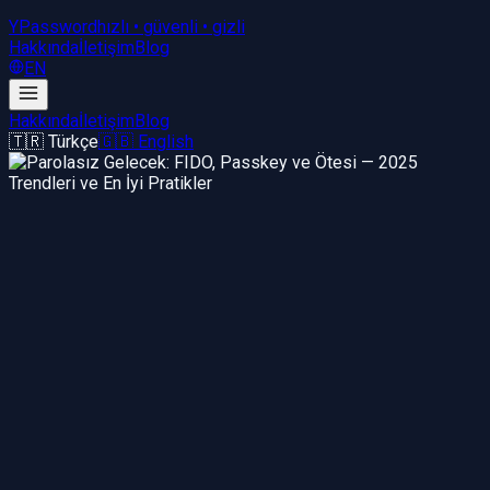
YPassword
hızlı • güvenli • gizli
Hakkında
İletişim
Blog
EN
Hakkında
İletişim
Blog
🇹🇷 Türkçe
🇬🇧 English