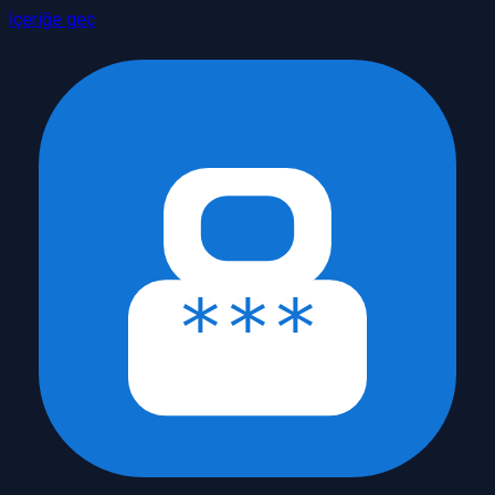
İçeriğe geç