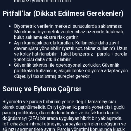
merkezi yönetim tercih edin.
Pitfall’lar (Dikkat Edilmesi Gerekenler)
Biyometrik verilerin merkezi sunucularda saklanması:
Mümkünse biyometrik veriler cihaz üzerinde tutulmalı;
bulut saklama ekstra risk getirir.
Aşırı karmaşık parola kuralları: Kullanıcılar daha zayıf
davranışlara yönelebilir (yazılı not, tekrar kullanım). Uzun
ve kolay hatırlanabilir - fakat benzersiz - parola + parola
yöneticisi daha etkili olabilir.
Güvenlik takıntısı ile operasyonel zorluklar: Güvenlik
politikaları kullanıcı iş akışını bloke ediyorsa adaptasyon
düşer. İyi tasarlanmış süreçler gerekir.
Sonuç ve Eyleme Çağrısı
Biyometri ve parola birbirinin yerine değil, tamamlayıcısı
olarak düşünülmelidir. En iyi güvenlik; parola yöneticisi, güçlü
parola politikaları, düzenli denetimler ve iki faktörlü kimlik
doğrulamayı (2FA) bir arada uygulayan hibrit bir yaklaşımdır.
IoT cihazlarını ihmal etmeyin; varsayılan şifreleri değiştirin ve
ağınızı segmentlere ayırın. Parola yönetimi konusunda küçük