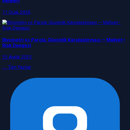
Rehberi
11 Ocak 2026
Biyometri vs Parola: Güvenlik Karşılaştırması — Maliyet–
Risk Dengesi
25 Aralık 2025
← Tüm Yazılar