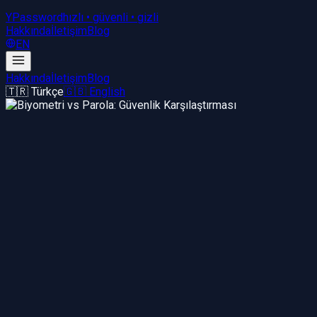
YPassword
hızlı • güvenli • gizli
Hakkında
İletişim
Blog
EN
Hakkında
İletişim
Blog
🇹🇷 Türkçe
🇬🇧 English