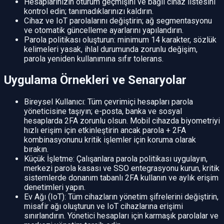
Hesaplarınızın oturum geçmişini ve bağlı cihaz listesini
kontrol edin; tanımadıklarınızı kaldırın.
Cihaz ve IoT parolalarını değiştirin; ağ segmentasyonu
ve otomatik güncelleme ayarlarını yapılandırın.
Parola politikası oluşturun: minimum 14 karakter, sözlük
kelimeleri yasak, ihlal durumunda zorunlu değişim,
parola yeniden kullanımına sıfır tolerans.
Uygulama Örnekleri ve Senaryolar
Bireysel Kullanıcı: Tüm çevrimiçi hesapları parola
yöneticisine taşıyın; e-posta, banka ve sosyal
hesaplarda 2FA zorunlu olsun. Mobil cihazda biyometriyi
hızlı erişim için etkinleştirin ancak parola + 2FA
kombinasyonunu kritik işlemler için koruma olarak
bırakın.
Küçük İşletme: Çalışanlara parola politikası uygulayın,
merkezi parola kasası ve SSO entegrasyonu kurun, kritik
sistemlerde donanım tabanlı 2FA kullanın ve aylık erişim
denetimleri yapın.
Ev Ağı (IoT): Tüm cihazların yönetim şifrelerini değiştirin,
misafir ağı oluşturun ve IoT cihazlarına erişimi
sınırlandırın. Yönetici hesapları için karmaşık parolalar ve