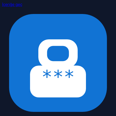
İçeriğe geç