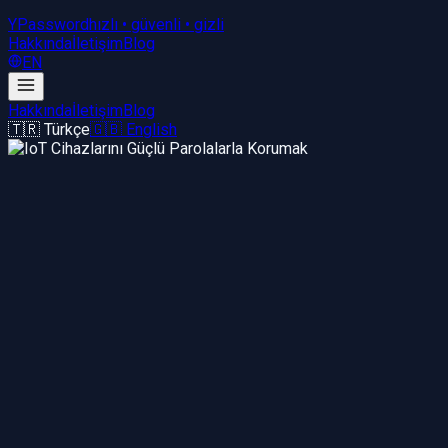
YPassword
hızlı • güvenli • gizli
Hakkında
İletişim
Blog
EN
Hakkında
İletişim
Blog
🇹🇷 Türkçe
🇬🇧 English