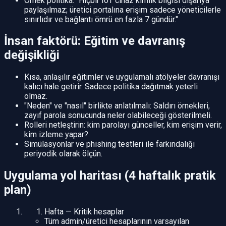
Örnek politika: "Hiçbir IoT cihaz kimlik bilgisi dışarıya
paylaşılmaz; üretici portalına erişim sadece yöneticilerle
sınırlıdır ve bağlantı ömrü en fazla 7 gündür."
İnsan faktörü: Eğitim ve davranış
değişikliği
Kısa, anlaşılır eğitimler ve uygulamalı atölyeler davranışı
kalıcı hale getirir. Sadece politika dağıtmak yeterli
olmaz.
"Neden" ve "nasıl" birlikte anlatılmalı: Saldırı örnekleri,
zayıf parola sonucunda neler olabileceği gösterilmeli.
Rolleri netleştirin: kim parolayı günceller, kim erişim verir,
kim izleme yapar?
Simülasyonlar ve phishing testleri ile farkındalığı
periyodik olarak ölçün.
Uygulama yol haritası (4 haftalık pratik
plan)
Hafta — Kritik hesaplar
Tüm admin/üretici hesaplarının varsayılan