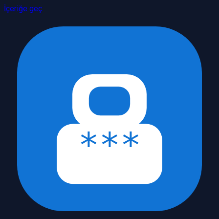
İçeriğe geç