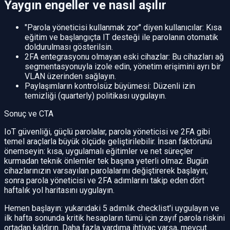
Yaygın engeller ve nasıl aşılır
"Parola yöneticisi kullanmak zor" diyen kullanıcılar: Kısa
eğitim ve başlangıçta IT desteği ile parolanın otomatik
doldurulması gösterilsin.
2FA entegrasyonu olmayan eski cihazlar: Bu cihazları ağ
segmentasyonuyla izole edin, yönetim erişimini ayrı bir
VLAN üzerinden sağlayın.
Paylaşımların kontrolsüz büyümesi: Düzenli izin
temizliği (quarterly) politikası uygulayın.
Sonuç ve CTA
IoT güvenliği, güçlü parolalar, parola yöneticisi ve 2FA gibi
temel araçlarla büyük ölçüde geliştirilebilir. İnsan faktörünü
önemseyin: kısa, uygulamalı eğitimler ve net süreçler
kurmadan teknik önlemler tek başına yeterli olmaz. Bugün
cihazlarınızın varsayılan parolalarını değiştirerek başlayın;
sonra parola yöneticisi ve 2FA adımlarını takip eden dört
haftalık yol haritasını uygulayın.
Hemen başlayın: yukarıdaki 5 adımlık checklist'i uygulayın ve
ilk hafta sonunda kritik hesapların tümü için zayıf parola riskini
ortadan kaldırın. Daha fazla yardıma ihtiyaç varsa, mevcut