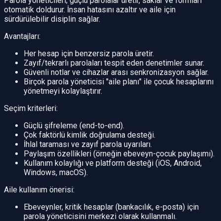
Parola yöneticileri; güçlü parolalar üretir, saklar ve formları
otomatik doldurur. İnsan hatasını azaltır ve aile için
sürdürülebilir disiplin sağlar.
Avantajları:
Her hesap için benzersiz parola üretir.
Zayıf/tekrarlı parolaları tespit eden denetimler sunar.
Güvenli notlar ve cihazlar arası senkronizasyon sağlar.
Birçok parola yöneticisi "aile planı" ile çocuk hesaplarını
yönetmeyi kolaylaştırır.
Seçim kriterleri:
Güçlü şifreleme (end-to-end).
Çok faktörlü kimlik doğrulama desteği.
İhlal taraması ve zayıf parola uyarıları.
Paylaşım özellikleri (örneğin ebeveyn-çocuk paylaşımı).
Kullanım kolaylığı ve platform desteği (iOS, Android,
Windows, macOS).
Aile kullanım önerisi:
Ebeveynler, kritik hesaplar (bankacılık, e-posta) için
parola yöneticisini merkezi olarak kullanmalı.