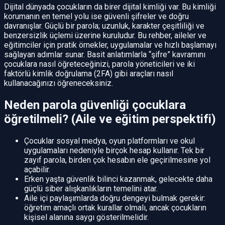
Dijital dünyada çocukların da birer dijital kimliği var. Bu kimliği
korumanın en temel yolu ise güvenli şifreler ve doğru
davranışlar. Güçlü bir parola; uzunluk, karakter çeşitliliği ve
benzersizlik üçlemi üzerine kuruludur. Bu rehber, aileler ve
eğitimciler için pratik örnekler, uygulamalar ve hızlı başlamayı
sağlayan adımlar sunar. Basit anlatımlarla “şifre” kavramını
çocuklara nasıl öğreteceğinizi, parola yöneticileri ve iki
faktörlü kimlik doğrulama (2FA) gibi araçları nasıl
kullanacağınızı öğreneceksiniz.
Neden parola güvenliği çocuklara
öğretilmeli? (Aile ve eğitim perspektifi)
Çocuklar sosyal medya, oyun platformları ve okul
uygulamaları nedeniyle birçok hesap kullanır. Tek bir
zayıf parola, birden çok hesabın ele geçirilmesine yol
açabilir.
Erken yaşta güvenlik bilinci kazanmak, gelecekte daha
güçlü siber alışkanlıkların temelini atar.
Aile içi paylaşımlarda doğru dengeyi bulmak gerekir:
öğretim amaçlı ortak kurallar olmalı, ancak çocukların
kişisel alanına saygı gösterilmelidir.