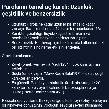
Parolanın temel üç kuralı: Uzunluk,
çeşitlilik ve benzersizlik
Uzunluk: Parola ne kadar uzunsa kırılması o kadar
zorlaşır. Basit kural: en az 12 karakter, mümkünse 16+.
Karakter çeşitliliği: Büyük/küçük harf, rakam ve
semboller kombinasyonu saldırıyı zorlaştırır.
Benzersizlik: Her hesap için farklı parola kullanmak, tek
bir sızıntının zincirleme etkisini engeller.
Örnek karşılaştırma:
Zayıf (örnek vermeyin): "kedi123" — çok kısa, tahmin
edilebilir.
Güçlü (örnek yapı): "Mavi-Kedi+Bulut19?" — uzun, çeşitli
karakterler içeriyor.
En güvenli: Parola yöneticisi ile üretilmiş rastgele 20
karakterli dize veya 4 kelimelik bir passphrase (ör.
"GüneşPasta DenizKalem Ay!").
Passphrase yöntemi: Birkaç rastgele kelimeyi kolay hatırlayan
bir hikâyeye dönüştürün. Çocuğun sevdiği şeyleri kullanarak