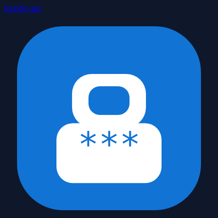
İçeriğe geç