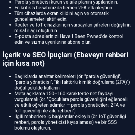
Parola yöneticisi kurun ve aile planını yapılandırın.
En kritik 5 hesabınızda hemen 2FA etkinleştirin.
Tüm cihazlarda ekran kilidini açın ve otomatik
güncellemeleri aktif edin.
Router ve IoT cihazları için varsayılan şifreleri değiştirin;
misafir ağı oluşturun.
E-posta adreslerinizi Have I Been Pwned'de kontrol
edin ve sızma uyarılarına abone olun.
İçerik ve SEO İpuçları (Ebeveyn rehberi
için kısa not)
Başlıklarda anahtar kelimeleri (ör. "parola güvenliği",
"parola yöneticisi", "iki faktörlü kimlik doğrulama (2FA)")
doğal şekilde kullanın.
Meta açıklama 150–160 karakterde net faydayı
vurgulamalı (ör. "Çocuklara parola güvenliğini eğlenceli
ve etkili öğreten adımlar — parola yöneticileri, 2FA ve
IoT güvenliği ile aile rehberi").
İlgili rehberlere iç bağlantılar ekleyin (ör. IoT güvenliği
rehberi, parola yöneticisi kıyaslaması) ve bir SSS
bölümü oluşturun.