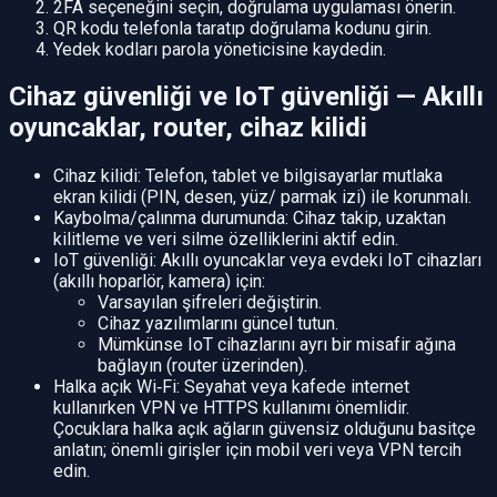
2FA seçeneğini seçin, doğrulama uygulaması önerin.
QR kodu telefonla taratıp doğrulama kodunu girin.
Yedek kodları parola yöneticisine kaydedin.
Cihaz güvenliği ve IoT güvenliği — Akıllı
oyuncaklar, router, cihaz kilidi
Cihaz kilidi: Telefon, tablet ve bilgisayarlar mutlaka
ekran kilidi (PIN, desen, yüz/ parmak izi) ile korunmalı.
Kaybolma/çalınma durumunda: Cihaz takip, uzaktan
kilitleme ve veri silme özelliklerini aktif edin.
IoT güvenliği: Akıllı oyuncaklar veya evdeki IoT cihazları
(akıllı hoparlör, kamera) için:
Varsayılan şifreleri değiştirin.
Cihaz yazılımlarını güncel tutun.
Mümkünse IoT cihazlarını ayrı bir misafir ağına
bağlayın (router üzerinden).
Halka açık Wi‑Fi: Seyahat veya kafede internet
kullanırken VPN ve HTTPS kullanımı önemlidir.
Çocuklara halka açık ağların güvensiz olduğunu basitçe
anlatın; önemli girişler için mobil veri veya VPN tercih
edin.