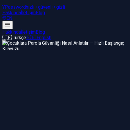
YPassword
hızlı • güvenli • gizli
Hakkında
İletişim
Blog
EN
Hakkında
İletişim
Blog
🇹🇷 Türkçe
🇬🇧 English