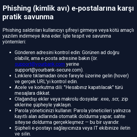
Phishing (kimlik avı) e‑postalarına karşı
pratik savunma
Phishing saldırıları kullanıcıyı şifreyi girmeye veya kötü amaçlı
yazılım indirmeye ikna eder. İşte tespit ve savunma
yöntemleri:
Gönderen adresini kontrol edin: Görünen ad doğru
olabilir, ama e‑posta adresine bakın (ör.
support@yourbank.com
yerine
support@yourbank‑secure.com).
Linklere tıklamadan önce fareyle üzerine gelin (hover)
ve gerçek URL'yi kontrol edin.
Acele ve korkutma dili: "Hesabınız kapatılacak" türü
mesajlara dikkat.
Olağandışı ekler veya makrolu dosyalar: .exe, .scr, .zip
eklerine şüpheyle yaklaşın.
Parola yöneticinizi kullanın: Parola yöneticileri yalnızca
kayıtlı alan adlarında otomatik doldurma yapar; sahte
siteyse doldurma gerçekleşmez — bu bir uyarıdır.
Şüpheli e‑postayı sağlayıcınıza veya IT ekibinize iletin
ve silin.