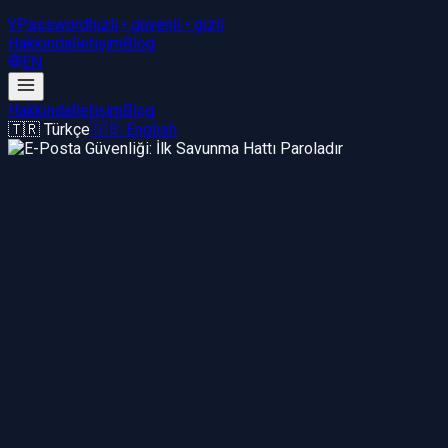
YPassword
hızlı • güvenli • gizli
Hakkında
İletişim
Blog
EN
Hakkında
İletişim
Blog
🇹🇷 Türkçe
🇬🇧 English