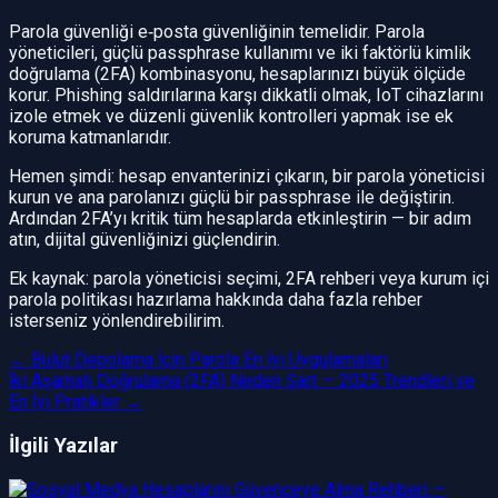
Parola güvenliği e‑posta güvenliğinin temelidir. Parola
yöneticileri, güçlü passphrase kullanımı ve iki faktörlü kimlik
doğrulama (2FA) kombinasyonu, hesaplarınızı büyük ölçüde
korur. Phishing saldırılarına karşı dikkatli olmak, IoT cihazlarını
izole etmek ve düzenli güvenlik kontrolleri yapmak ise ek
koruma katmanlarıdır.
Hemen şimdi: hesap envanterinizi çıkarın, bir parola yöneticisi
kurun ve ana parolanızı güçlü bir passphrase ile değiştirin.
Ardından 2FA’yı kritik tüm hesaplarda etkinleştirin — bir adım
atın, dijital güvenliğinizi güçlendirin.
Ek kaynak: parola yöneticisi seçimi, 2FA rehberi veya kurum içi
parola politikası hazırlama hakkında daha fazla rehber
isterseniz yönlendirebilirim.
←
Bulut Depolama İçin Parola En İyi Uygulamaları
İki Aşamalı Doğrulama (2FA) Neden Şart — 2025 Trendleri ve
En İyi Pratikler
→
İlgili Yazılar