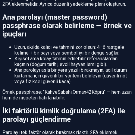
2FA eklenmelidir. Ayrıca düzenli yedekleme planı oluşturun.
Ana parolayı (master password)
passphrase olarak belirleme — örnek ve
ipuçları
Uzun, akılda kalıcı ve tahmini zor olsun: 4–6 rastgele
kelime + bir sayı veya sembol iyi bir denge sağlar.
Kişisel ama kolay tahmin edilebilir referanslardan
kaçının (doğum tarihi, evcil hayvan ismi gibi).
Ana parolayı asla bir yere yazılı bırakmayın; acil durum
kurtarma için güvenli bir yöntem belirleyin (güvenli not
veya fiziksel güvenli kasa).
Örnek passphrase: "KahveSabahı;Orman42Köprü" — hem uzun
hem de nispeten hatırlanabilir.
İki faktörlü kimlik doğrulama (2FA) ile
parolayı güçlendirme
Parolayı tek faktör olarak bırakmak risktir. 2FA eklemek