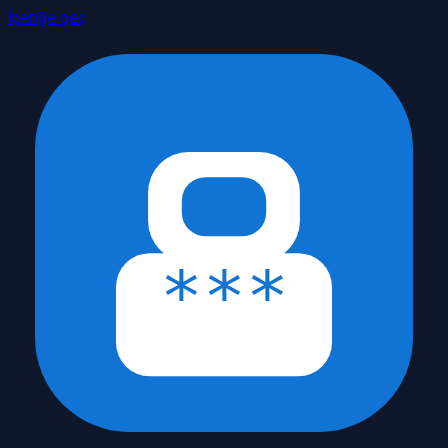
İçeriğe geç