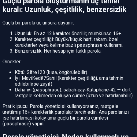
Güçlü parola oluşturmanın üç temel
kuralı: Uzunluk, çeşitlilik, benzersizlik
Güçlü bir parola üç unsura dayanır:
Uzunluk: En az 12 karakter önerilir; mümkünse 16+.
Karakter çeşitliliği: Büyük/küçük harf, rakam, özel
karakterler veya kelime bazlı passphrase kullanımı.
Benzersizlik: Her hesap için farklı parola.
Örnekler:
Kötü: Sifre123 (kısa, öngörülebilir)
İyi: MaviKedi!7Sahil (karakter çeşitliliği, ama tahmin
edilebilirse zayıf)
Daha iyi (passphrase): sabah‑çay‑Kütüphane‑42 — dört
rastgele kelimeden oluşan cümle (uzun ve hatırlanabilir)
Pratik ipucu: Parola yöneticisi kullanıyorsanız, rastgele
üretilmiş 16+ karakterlik parolalar tercih edin. Ana parolanızı
ise hatırlaması kolay ama güçlü bir parola cümlesi
(passphrase) yapın.
Parola yöneticisi: Neden kullanmalı ve