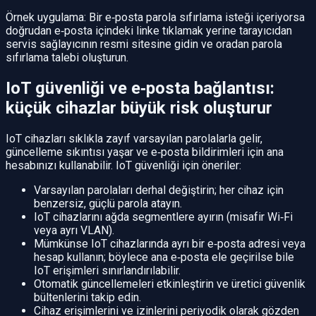
Örnek uygulama: Bir e‑posta parola sıfırlama isteği içeriyorsa
doğrudan e‑posta içindeki linke tıklamak yerine tarayıcıdan
servis sağlayıcının resmi sitesine gidin ve oradan parola
sıfırlama talebi oluşturun.
IoT güvenliği ve e‑posta bağlantısı:
küçük cihazlar büyük risk oluşturur
IoT cihazları sıklıkla zayıf varsayılan parolalarla gelir,
güncelleme sıkıntısı yaşar ve e‑posta bildirimleri için ana
hesabınızı kullanabilir. IoT güvenliği için öneriler:
Varsayılan parolaları derhal değiştirin; her cihaz için
benzersiz, güçlü parola atayın.
IoT cihazlarını ağda segmentlere ayırın (misafir Wi‑Fi
veya ayrı VLAN).
Mümkünse IoT cihazlarında ayrı bir e‑posta adresi veya
hesap kullanın; böylece ana e‑posta ele geçirilse bile
IoT erişimleri sınırlandırılabilir.
Otomatik güncellemeleri etkinleştirin ve üretici güvenlik
bültenlerini takip edin.
Cihaz erişimlerini ve izinlerini periyodik olarak gözden