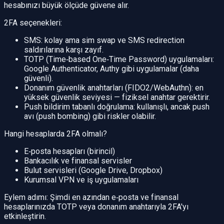
hesabınızı büyük ölçüde güvene alır.
2FA seçenekleri:
SMS: kolay ama sim swap ve SMS redirection
saldırılarına karşı zayıf.
TOTP (Time‑based One‑Time Password) uygulamaları:
Google Authenticator, Authy gibi uygulamalar (daha
güvenli).
Donanım güvenlik anahtarları (FIDO2/WebAuthn): en
yüksek güvenlik seviyesi — fiziksel anahtar gerektirir.
Push bildirim tabanlı doğrulama: kullanışlı, ancak push
avı (push bombing) gibi riskler olabilir.
Hangi hesaplarda 2FA olmalı?
E‑posta hesapları (birincil)
Bankacılık ve finansal servisler
Bulut servisleri (Google Drive, Dropbox)
Kurumsal VPN ve iş uygulamaları
Eylem adımı: Şimdi en azından e‑posta ve finansal
hesaplarınızda TOTP veya donanım anahtarıyla 2FA'yı
etkinleştirin.