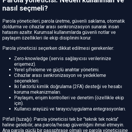
nasıl seçmeli?
Parola yöneticileri; parola üretme, güvenli saklama, otomatik
doldurma ve cihazlar arası senkronizasyon sunarak insan
hatasını azaltır. Kurumsal kullanımlarda güvenli notlar ve
paylaşım özellikleri ile ekip disiplinini korur.
Parola yöneticisi seçerken dikkat edilmesi gerekenler:
Zero‑knowledge (servis sağlayıcısı verilerinize
erişemez).
Yerel şifreleme ve güçlü anahtar yönetimi.
Cihazlar arası senkronizasyon ve yedekleme
seçenekleri.
İki faktörlü kimlik doğrulama (2FA) desteği ve hesabı
koruma mekanizmaları.
Paylaşım, erişim kontrolleri ve denetim (özellikle ekip
için).
Kullanıcı arayüzü ve tarayıcı/uygulama entegrasyonları.
Pitfall (tuzağı): Parola yöneticisi tek bir "teknik tek nokta"
haline gelebilir; ana parola/hesap güvenliğini ihmal etmeyin.
Ana parola güçlü bir passphrase olmalı ve parola yöneticisine