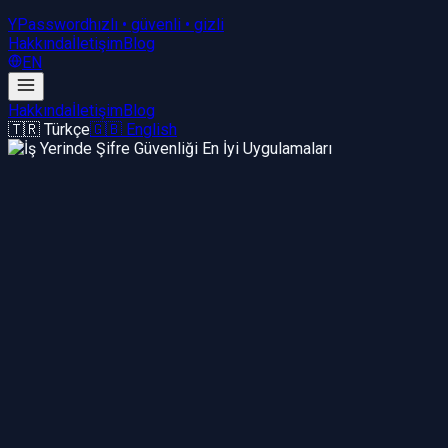
YPassword
hızlı • güvenli • gizli
Hakkında
İletişim
Blog
EN
Hakkında
İletişim
Blog
🇹🇷 Türkçe
🇬🇧 English