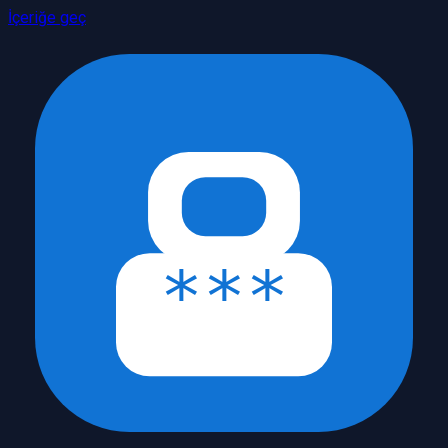
İçeriğe geç