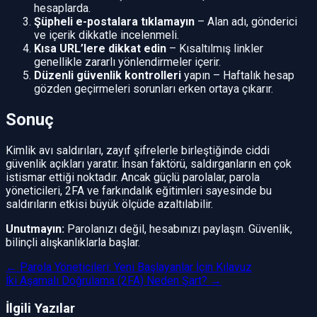
hesaplarda.
Şüpheli e-postalara tıklamayın
– Alan adı, gönderici
ve içerik dikkatle incelenmeli.
Kısa URL’lere dikkat edin
– Kısaltılmış linkler
genellikle zararlı yönlendirmeler içerir.
Düzenli güvenlik kontrolleri
yapın – Haftalık hesap
gözden geçirmeleri sorunları erken ortaya çıkarır.
Sonuç
Kimlik avı saldırıları, zayıf şifrelerle birleştiğinde ciddi
güvenlik açıkları yaratır. İnsan faktörü, saldırganların en çok
istismar ettiği noktadır. Ancak güçlü parolalar, parola
yöneticileri, 2FA ve farkındalık eğitimleri sayesinde bu
saldırıların etkisi büyük ölçüde azaltılabilir.
Unutmayın:
Parolanızı değil, hesabınızı paylaşın. Güvenlik,
bilinçli alışkanlıklarla başlar.
←
Parola Yöneticileri: Yeni Başlayanlar İçin Kılavuz
İki Aşamalı Doğrulama (2FA) Neden Şart?
→
İlgili Yazılar