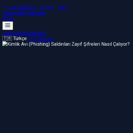
YPassword
hızlı • güvenli • gizli
Hakkında
İletişim
Blog
EN
Hakkında
İletişim
Blog
🇹🇷 Türkçe
🇬🇧 English