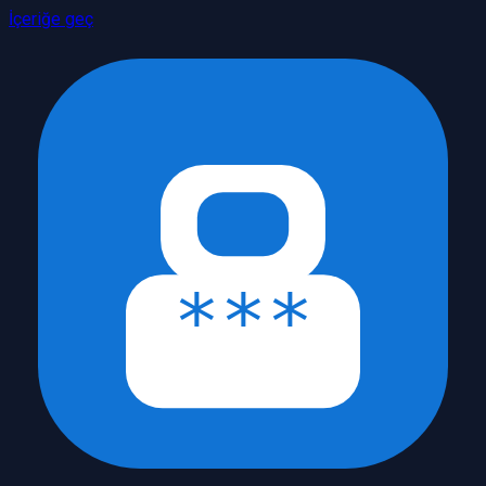
İçeriğe geç