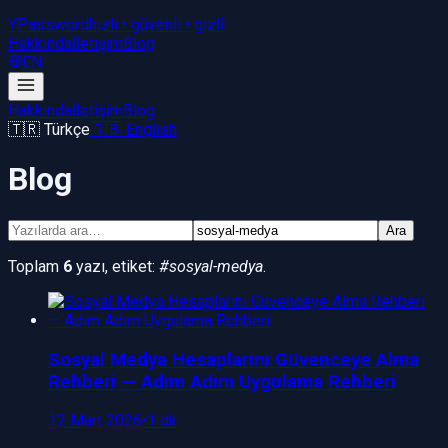
YPassword
hızlı • güvenli • gizli
Hakkında
İletişim
Blog
EN
Hakkında
İletişim
Blog
🇹🇷 Türkçe
🇬🇧 English
Blog
Ara
Toplam
6
yazı
, etiket:
#
sosyal-medya
.
Sosyal Medya Hesaplarını Güvenceye Alma
Rehberi — Adım Adım Uygulama Rehberi
12 Mart 2026
•
1 dk