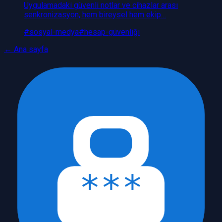
Uygulamadaki güvenli notlar ve cihazlar arası
senkronizasyon, hem bireysel hem ekip…
#
sosyal-medya
#
hesap-güvenliği
← Ana sayfa