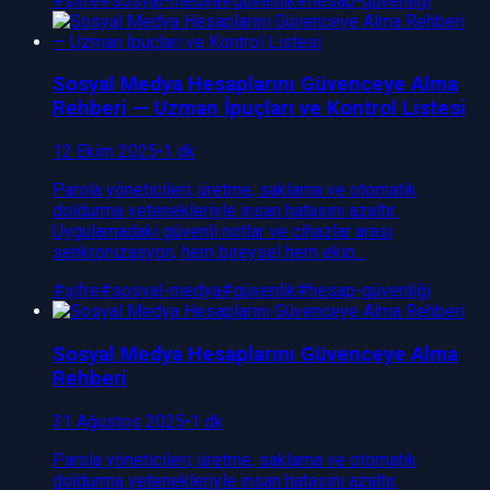
#
şifre
#
sosyal-medya
#
güvenlik
#
hesap-güvenliği
Sosyal Medya Hesaplarını Güvenceye Alma
Rehberi — Uzman İpuçları ve Kontrol Listesi
12 Ekim 2025
•
1 dk
Parola yöneticileri; üretme, saklama ve otomatik
doldurma yetenekleriyle insan hatasını azaltır.
Uygulamadaki güvenli notlar ve cihazlar arası
senkronizasyon, hem bireysel hem ekip…
#
şifre
#
sosyal-medya
#
güvenlik
#
hesap-güvenliği
Sosyal Medya Hesaplarını Güvenceye Alma
Rehberi
31 Ağustos 2025
•
1 dk
Parola yöneticileri; üretme, saklama ve otomatik
doldurma yetenekleriyle insan hatasını azaltır.