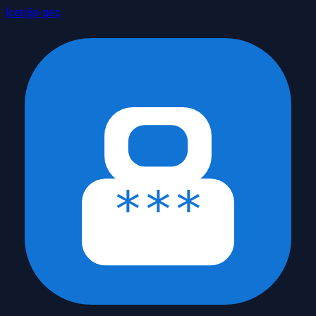
İçeriğe geç