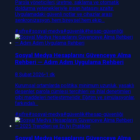
Parola yöneticileri; üretme, saklama ve otomatik
doldurma yetenekleriyle insan hatasını azaltır.
Uygulamadaki güvenli notlar ve cihazlar arası
senkronizasyon, hem bireysel hem ekip…
#
şifre
#
sosyal-medya
#
güvenlik
#
hesap-güvenliği
Sosyal Medya Hesaplarını Güvenceye Alma
Rehberi — Adım Adım Uygulama Rehberi
8 Şubat 2026
•
1 dk
Kurumsal ortamlarda politika; minimum uzunluk, yasaklı
desenler, parola cümlesi tercihleri ve ihlal denetimleri
gibi maddeleri netleştirmelidir. Eğitim ve simülasyonlar,
farkındalı…
#
şifre
#
sosyal-medya
#
güvenlik
#
hesap-güvenliği
Sosyal Medya Hesaplarını Güvenceye Alma